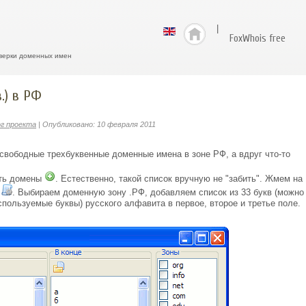
|
FoxWhois free
верки доменных имен
.) в РФ
г проекта
| Опубликовано: 10 февраля 2011
свободные трехбуквенные доменные имена в зоне РФ, а вдруг что-то
ть домены
. Естественно, такой список вручную не
забить
. Жмем на
. Выбираем доменную зону .РФ, добавляем список из 33 букв (можно
спользуемые буквы) русского алфавита в первое, второе и третье поле.