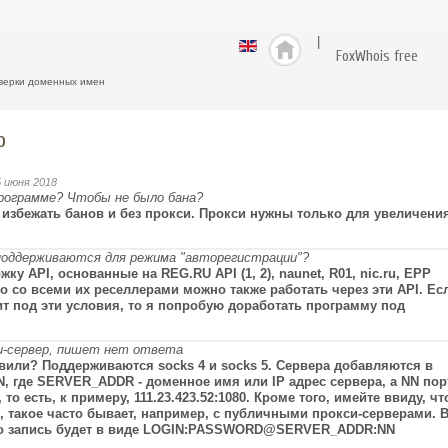
|
FoxWhois free
верки доменных имен
o
5 июня 2018
программе? Чтобы не было бана?
ы избежать банов и без прокси. Прокси нужны только для увеличени
поддерживаются для режима "авторегистрации"?
у API, основанные на REG.RU API (1, 2), naunet, R01, nic.ru, EPP
ло со всеми их реселлерами можно также работать через эти API. Ес
ит под эти условия, то я попробую доработать программу под
си-сервер, пишет нет ответа
вили? Поддерживаются socks 4 и socks 5. Сервера добавляются в
 где SERVER_ADDR - доменное имя или IP адрес сервера, а NN пор
то есть, к примеру, 111.23.423.52:1080. Кроме того, имейте ввиду, чт
, такое часто бывает, например, с публичными прокси-серверами. 
 то запись будет в виде LOGIN:PASSWORD@
SERVER_ADDR:NN