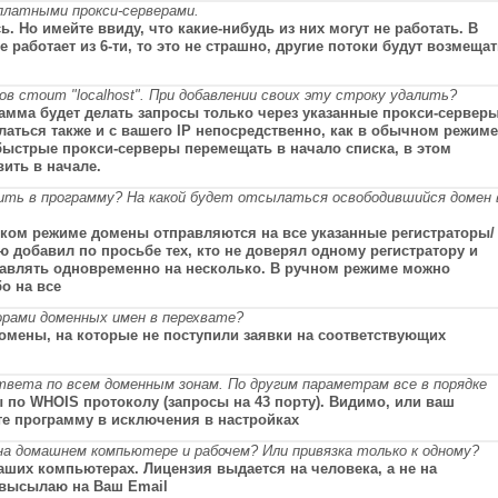
платными прокси-серверами.
ь. Но имейте ввиду, что какие-нибудь из них могут не работать. В
 работает из 6-ти, то это не страшно, другие потоки будут возмеща
ов стоит "localhost". При добавлении своих эту строку удалить?
грамма будет делать запросы только через указанные прокси-серверы
елаться также и с вашего IP непосредственно, как в обычном режиме
ыстрые прокси-серверы перемещать в начало списка, в этом
вить в начале.
ить в программу? На какой будет отсылаться освободившийся домен 
ском режиме домены отправляются на все указанные регистраторы/
 добавил по просьбе тех, кто не доверял одному регистратору и
равлять одновременно на несколько. В ручном режиме можно
о на все
рами доменных имен в перехвате?
домены, на которые не поступили заявки на соответствующих
ета по всем доменным зонам. По другим параметрам все в порядке
 по WHOIS протоколу (запросы на 43 порту). Видимо, или ваш
те программу в исключения в настройках
а домашнем компьютере и рабочем? Или привязка только к одному?
аших компьютерах. Лицензия выдается на человека, а не на
 высылаю на Ваш Email