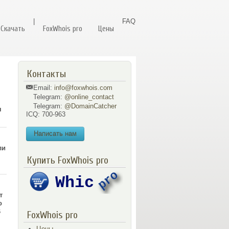
|
FAQ
Скачать
FoxWhois pro
Цены
Контакты
Email:
info@foxwhois.com
Telegram:
@online_contact
Telegram:
@DomainCatcher
я
ICQ: 700-963
Написать нам
ли
Купить FoxWhois pro
т
о
В
FoxWhois pro
Цены