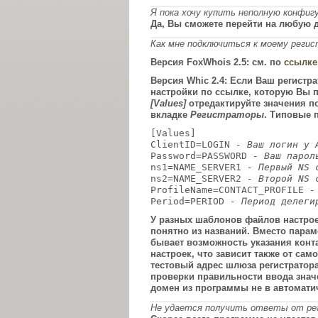
Я пока хочу купить неполную конфиг
Да, Вы сможете перейти на любую 
Как мне подключиться к моему реги
Версия FoxWhois 2.5: см. по
ссылке
Версия Whic 2.4: Если Ваш регист
настройки по ссылке, которую Вы 
[Values]
отредактируйте значения п
вкладке
Регистраторы
. Типовые 
[Values]
ClientID=LOGIN
- Ваш логин у 
Password=PASSWORD
- Ваш парол
ns1=NAME_SERVER1
- Первый NS 
ns2=NAME_SERVER2
- Второй NS 
ProfileName=CONTACT_PROFILE
-
Period=PERIOD
- Период делеги
У разных шаблонов файлов настрое
понятно из названий. Вместо пара
бывает возможность указания конт
настроек, что зависит также от сам
тестовый адрес шлюза регистратор
проверки правильности ввода знач
домен из программы не в автомати
Не удается получить ответы от ре