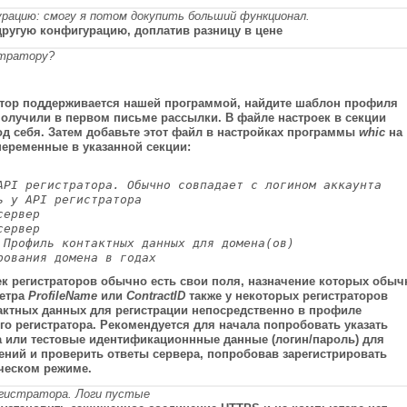
урацию: смогу я потом докупить больший функционал.
другую конфигурацию, доплатив разницу в цене
стратору?
ратор поддерживается нашей программой, найдите шаблон профиля
получили в первом письме рассылки. В файле настроек в секции
од себя. Затем добавьте этот файл в настройках программы
whic
на
переменные в указанной секции:
API регистратора. Обычно совпадает с логином аккаунта
ь у API регистратора
сервер
сервер
 Профиль контактных данных для домена(ов)
рования домена в годах
к регистраторов обычно есть свои поля, назначение которых обыч
метра
ProfileName
или
ContractID
также у некоторых регистраторов
актных данных для регистрации
непосредственно
в профиле
ого регистратора. Рекомендуется для начала попробовать указать
а или тестовые идентификационнные данные (логин/пароль) для
ений и проверить ответы сервера, попробовав зарегистрировать
ческом режиме.
гистратора. Логи пустые