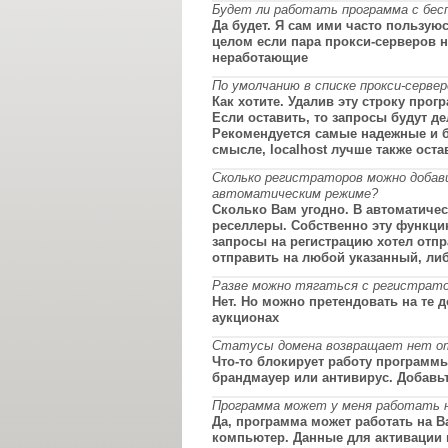
Будет ли работать программа с бес
Да будет. Я сам ими часто пользуюс
целом если пара прокси-серверов не
неработающие
По умолчанию в списке прокси-сервер
Как хотите. Удалив эту строку про
Если оставить, то запросы будут д
Рекомендуется самые надежные и б
смысле, localhost лучше также оста
Сколько регистраторов можно добав
автоматическим режиме?
Сколько Вам угодно. В автоматиче
реселлеры. Собственно эту функцию
запросы на регистрацию хотел отп
отправить на любой указанный, либ
Разве можно тягаться с регистрато
Нет. Но можно претендовать на те 
аукционах
Статусы домена возвращает нет отв
Что-то блокирует работу программы
брандмауер или антивирус. Добавь
Программа может у меня работать н
Да, программа может работать на В
компьютер. Данные для активации